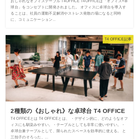
おしゃれなオフィステーブル T4OFFICE T4OFFICEは「オフィス×卓
球台」をコンセプトに開発されました。 オフィスに卓球台を導入す
ることは、社員の運動不足解消やストレス発散の場になると同時
に、コミュニケーション...
T4 OFFICE記事
2種類の《おしゃれ》な卓球台 T4 OFFICE
T4 OFFICEとは T4 OFFICEとは、 ・デザイン的に、どのようなオフ
ィスにも馴染みやすい。・テーブルとしても非常に使いやすい。・
卓球台兼テーブルとして、限られたスペースを効率的に使える。 と
三拍子のそろった、...